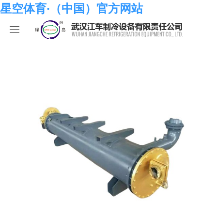
星空体育·（中国）官方网站
星空体育·（中国）官方网站
产品中心
关于我们
海水系列
星空体育·（中国）官方网站
化工系列
星空体育·（中国）官方网站
合作伙伴
空调系列
荣誉资质
星空体育·（中国）官方网站
人员招聘
冷冻系列
发展历程
行业新闻
星空体育·（中国）官方网站-STARSKY SPORT
热泵系列
组织结构
业绩考核
食品系列
样本手册
员工发展
在线留言