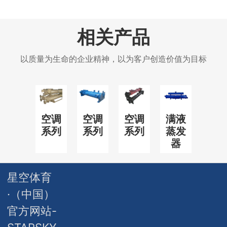
相关产品
以质量为生命的企业精神，以为客户创造价值为目标
空调
空调
空调
满液
系列
系列
系列
蒸发
器
星空体育
·（中国）
官方网站-