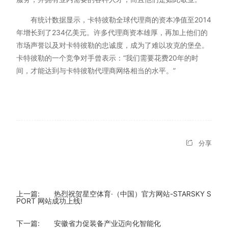
有统计数据显示，卡特彼勒全球代理商的资本净值至2014
年增长到了234亿美元。许多代理商资本雄厚，再加上他们的
市场声誉以及对卡特彼勒的忠诚度，成为了难以攻克的堡垒。
卡特彼勒的一个竞争对手曾表示：“我们需要花费20年的时
间，才能达到与卡特彼勒代理商网络相当的水平。”
分享
上一篇:
热烈祝贺星空体育·（中国）官方网站-STARSKY S
PORT 网站成功上线!
下一篇:
安徽省力促装备产业迈向化智能化