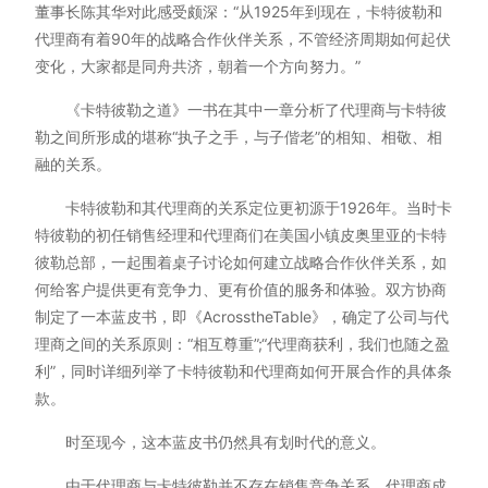
董事长陈其华对此感受颇深：“从1925年到现在，卡特彼勒和
代理商有着90年的战略合作伙伴关系，不管经济周期如何起伏
其他定制系列
招聘岗位
变化，大家都是同舟共济，朝着一个方向努力。”
售后服务
《卡特彼勒之道》一书在其中一章分析了代理商与卡特彼
勒之间所形成的堪称“执子之手，与子偕老”的相知、相敬、相
融的关系。
卡特彼勒和其代理商的关系定位更初源于1926年。当时卡
特彼勒的初任销售经理和代理商们在美国小镇皮奥里亚的卡特
彼勒总部，一起围着桌子讨论如何建立战略合作伙伴关系，如
何给客户提供更有竞争力、更有价值的服务和体验。双方协商
制定了一本蓝皮书，即《AcrosstheTable》，确定了公司与代
理商之间的关系原则：“相互尊重”;“代理商获利，我们也随之盈
利”，同时详细列举了卡特彼勒和代理商如何开展合作的具体条
款。
时至现今，这本蓝皮书仍然具有划时代的意义。
由于代理商与卡特彼勒并不存在销售竞争关系，代理商成