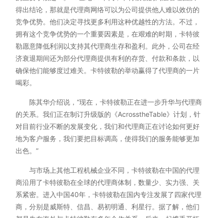
得出结论，那就是代理商网络可以为公司提供他人难以效仿的
竞争优势。他们决定寻找更多利用这种优越性的方法。不过，
拥有这个竞争优势的一个重要因素是，在艰难的时期，卡特彼
勒愿意降低利润以支持其代理商生存和盈利。此外，公司在经
济衰退期间还为部分代理商提供有利的存货、付款和条款，以
确保他们能够度过难关。卡特彼勒的举动赢得了代理商的一片
喝彩。
陈其华介绍说，“现在，卡特彼勒正在进一步升华与代理商
的关系。我们正在制订升级版的《AcrosstheTable》计划，针
对目前行业不断的发展变化，我们和代理商正在讨论如何更好
地为客户服务，我们要把目标调高，使得我们的服务能够更加
出色。”
与市场上其他工程机械企业不同，卡特彼勒在中国的代理
商沿用了卡特彼勒在全球的代理商体制，数量少、实力强、关
系紧密。进入中国40年，卡特彼勒在国内专注发展了四家代理
商，分别是威斯特、信昌、易初明通、利星行。据了解，他们