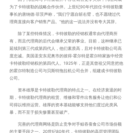
为了卡特彼勒的战略合作伙伴。上世纪90年代担任卡特彼勒董
事长的唐纳德·菲茨声称，“我们宁愿自斩右臂，也不愿绕过代
理商直接向客户销售产品。”他的这一说法并没有夸大其辞。
除了某些特殊情况，卡特彼勒的经销权通常由代理商所
有，而且代理商的后代会继承父辈的事业。目前，这种继承已
延续到第三代或第四代人，他们素质高，且对卡特彼勒公司高
度忠诚。美国圣安东尼奥市的彼得·霍尔特是霍尔特家族中经营
卡特彼勒经销权的第四代人。1925年，正是其曾祖父同意把他
的霍尔特制造公司与贝斯特拖拉机公司合并，组建成卡特彼勒
公司。
资本雄厚是卡特彼勒代理商的特点之一。在经济衰退的时
期，卡特彼勒代理商的租赁、维修和零件出售服务让他们和公
司得以维持运营。雄厚的资本基础能够支持他们度过此类风
暴，而不至于损失惨重甚至破产。
完善的代理商网络是防止竞争对手鲸吞蚕食公司市场份额
的主要手段之一。20世纪80年代，卡特彼勒的高层管理团队