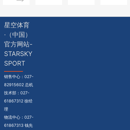
星空体育
·（中国）
官方网站-
STARSKY
SPORT
销售中心：
027-
82915602 总机
技术部：
027-
61867312 徐经
理
物流中心：
027-
61867313 钱先